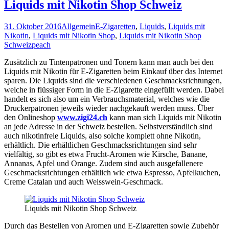
Liquids mit Nikotin Shop Schweiz
31. Oktober 2016
Allgemein
E-Zigaretten
,
Liquids
,
Liquids mit
Nikotin
,
Liquids mit Nikotin Shop
,
Liquids mit Nikotin Shop
Schweiz
peach
Zusätzlich zu Tintenpatronen und Tonern kann man auch bei den
Liquids mit Nikotin für E-Zigaretten beim Einkauf über das Internet
sparen. Die Liquids sind die verschiedenen Geschmacksrichtungen,
welche in flüssiger Form in die E-Zigarette eingefüllt werden. Dabei
handelt es sich also um ein Verbrauchsmaterial, welches wie die
Druckerpatronen jeweils wieder nachgekauft werden muss. Über
den Onlineshop
www.zigi24.ch
kann man sich Liquids mit Nikotin
an jede Adresse in der Schweiz bestellen. Selbstverständlich sind
auch nikotinfreie Liquids, also solche komplett ohne Nikotin,
erhältlich. Die erhältlichen Geschmacksrichtungen sind sehr
vielfältig, so gibt es etwa Frucht-Aromen wie Kirsche, Banane,
Annanas, Apfel und Orange. Zudem sind auch ausgefallenere
Geschmacksrichtungen erhältlich wie etwa Espresso, Apfelkuchen,
Creme Catalan und auch Weisswein-Geschmack.
Liquids mit Nikotin Shop Schweiz
Durch das Bestellen von Aromen und E-Zigaretten sowie Zubehör