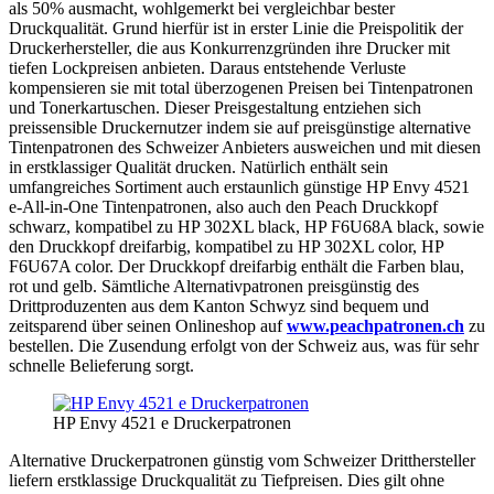
als 50% ausmacht, wohlgemerkt bei vergleichbar bester
Druckqualität. Grund hierfür ist in erster Linie die Preispolitik der
Druckerhersteller, die aus Konkurrenzgründen ihre Drucker mit
tiefen Lockpreisen anbieten. Daraus entstehende Verluste
kompensieren sie mit total überzogenen Preisen bei Tintenpatronen
und Tonerkartuschen. Dieser Preisgestaltung entziehen sich
preissensible Druckernutzer indem sie auf preisgünstige alternative
Tintenpatronen des Schweizer Anbieters ausweichen und mit diesen
in erstklassiger Qualität drucken. Natürlich enthält sein
umfangreiches Sortiment auch erstaunlich günstige HP Envy 4521
e-All-in-One Tintenpatronen, also auch den Peach Druckkopf
schwarz, kompatibel zu HP 302XL black, HP F6U68A black, sowie
den Druckkopf dreifarbig, kompatibel zu HP 302XL color, HP
F6U67A color. Der Druckkopf dreifarbig enthält die Farben blau,
rot und gelb. Sämtliche Alternativpatronen preisgünstig des
Drittproduzenten aus dem Kanton Schwyz sind bequem und
zeitsparend über seinen Onlineshop auf
www.peachpatronen.ch
zu
bestellen. Die Zusendung erfolgt von der Schweiz aus, was für sehr
schnelle Belieferung sorgt.
HP Envy 4521 e Druckerpatronen
Alternative Druckerpatronen günstig vom Schweizer Dritthersteller
liefern erstklassige Druckqualität zu Tiefpreisen. Dies gilt ohne