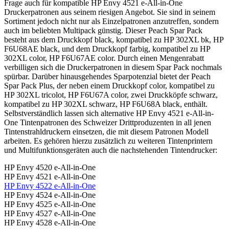
Frage auch für kompatible HP Envy 4521 e-All-in-One
Druckerpatronen aus seinem riesigen Angebot. Sie sind in seinem
Sortiment jedoch nicht nur als Einzelpatronen anzutreffen, sondern
auch im beliebten Multipack günstig. Dieser Peach Spar Pack
besteht aus dem Druckkopf black, kompatibel zu HP 302XL bk, HP
F6U68AE black, und dem Druckkopf farbig, kompatibel zu HP
302XL color, HP F6U67AE color. Durch einen Mengenrabatt
verbilligen sich die Druckerpatronen in diesem Spar Pack nochmals
spürbar. Darüber hinausgehendes Sparpotenzial bietet der Peach
Spar Pack Plus, der neben einem Druckkopf color, kompatibel zu
HP 302XL tricolot, HP F6U67A color, zwei Druckköpfe schwarz,
kompatibel zu HP 302XL schwarz, HP F6U68A black, enthält.
Selbstverständlich lassen sich alternative HP Envy 4521 e-All-in-
One Tintenpatronen des Schweizer Drittproduzenten in all jenen
Tintenstrahldruckern einsetzen, die mit diesem Patronen Modell
arbeiten. Es gehören hierzu zusätzlich zu weiteren Tintenprintern
und Multifunktionsgeräten auch die nachstehenden Tintendrucker:
HP Envy 4520 e-All-in-One
HP Envy 4521 e-All-in-One
HP Envy 4522 e-All-in-One
HP Envy 4524 e-All-in-One
HP Envy 4525 e-All-in-One
HP Envy 4527 e-All-in-One
HP Envy 4528 e-All-in-One