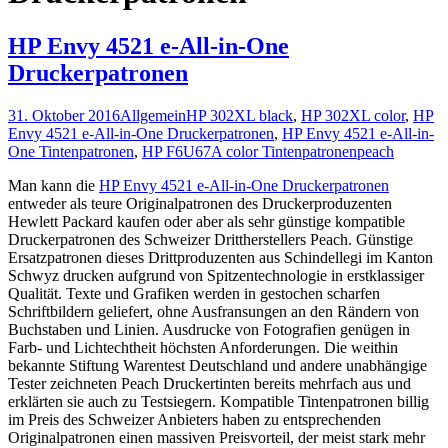
HP Envy 4521 e-All-in-One
Druckerpatronen
31. Oktober 2016
Allgemein
HP 302XL black
,
HP 302XL color
,
HP
Envy 4521 e-All-in-One Druckerpatronen
,
HP Envy 4521 e-All-in-
One Tintenpatronen
,
HP F6U67A color Tintenpatronen
peach
Man kann die
HP Envy 4521 e-All-in-One Druckerpatronen
entweder als teure Originalpatronen des Druckerproduzenten
Hewlett Packard kaufen oder aber als sehr günstige kompatible
Druckerpatronen des Schweizer Drittherstellers Peach. Günstige
Ersatzpatronen dieses Drittproduzenten aus Schindellegi im Kanton
Schwyz drucken aufgrund von Spitzentechnologie in erstklassiger
Qualität. Texte und Grafiken werden in gestochen scharfen
Schriftbildern geliefert, ohne Ausfransungen an den Rändern von
Buchstaben und Linien. Ausdrucke von Fotografien genügen in
Farb- und Lichtechtheit höchsten Anforderungen. Die weithin
bekannte Stiftung Warentest Deutschland und andere unabhängige
Tester zeichneten Peach Druckertinten bereits mehrfach aus und
erklärten sie auch zu Testsiegern. Kompatible Tintenpatronen billig
im Preis des Schweizer Anbieters haben zu entsprechenden
Originalpatronen einen massiven Preisvorteil, der meist stark mehr