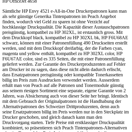
HP OfficeJet 4658
Sämtliche HP Envy 4521 e-All-in-One Druckerpatronen kann man
als sehr günstige Generika Tintenpatronen im Peach Angebot
finden, wodurch viel Geld zu sparen ist ohne Verzicht auf
hochklassige Druckqualität. Die Kapazität dieser Austauschpatronen
preisgünstig, kompatibel zu HP 302XL, ist erstaunlich gross. Mit
dem Druckkopf black, kompatibel zu HP 302XL bk, HP F6U68AE
schwarz, können mit einer Patronenfüllung 490 Druckseiten erstellt
werden, und mit dem Druckkopf dreifarbig, der die Farben cyan,
magenta und yellow enthält, kompatibel zu HP 302XL color, HP
F6U67AE color, sind es 335 Seiten, die mit einer Patronenfüllung
geliefert werden. Zur Garantie des Druckerproduzenten auf Fehler
am Drucker ist zu sagen, dass diese nicht allein dadurch erlischt,
dass Ersatzpatronen preisgünstig oder kompatible Tonerkassetten
billig im Preis zum Ausdrucken verwendet werden. Ausserdem
erhält man von Peach auf alle Patronen und Tonermodule günstig
aus seinem riesigen Sortiment eine separate, eigene Garantie von 2
Jahren, was Absicherung auch von dieser Seite her bringt. Identisch
mit dem Gebrauch der Originalpatronen ist die Handhabung der
Alternativpatronen des Schweizer Drittproduzenten, denn auch
seine Ersatzpatronen billig im Preis werden nur in den Steckplatz im
Drucker geschoben, und gleich danach kann man den
Druckvorgang starten. Tiefe Preise mit erstklassiger Druckqualität
kombiniert, so präsentieren sich Peach Tintenpatronen-Alternativen