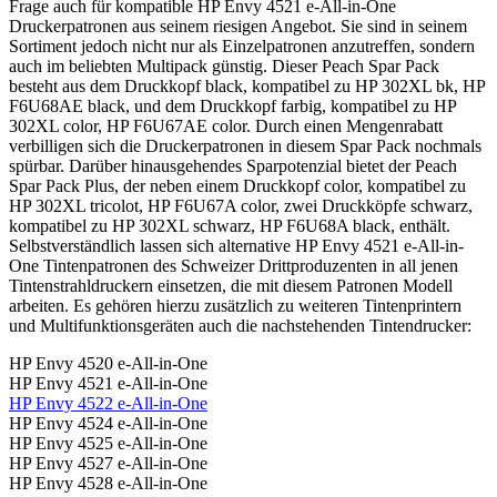
Frage auch für kompatible HP Envy 4521 e-All-in-One
Druckerpatronen aus seinem riesigen Angebot. Sie sind in seinem
Sortiment jedoch nicht nur als Einzelpatronen anzutreffen, sondern
auch im beliebten Multipack günstig. Dieser Peach Spar Pack
besteht aus dem Druckkopf black, kompatibel zu HP 302XL bk, HP
F6U68AE black, und dem Druckkopf farbig, kompatibel zu HP
302XL color, HP F6U67AE color. Durch einen Mengenrabatt
verbilligen sich die Druckerpatronen in diesem Spar Pack nochmals
spürbar. Darüber hinausgehendes Sparpotenzial bietet der Peach
Spar Pack Plus, der neben einem Druckkopf color, kompatibel zu
HP 302XL tricolot, HP F6U67A color, zwei Druckköpfe schwarz,
kompatibel zu HP 302XL schwarz, HP F6U68A black, enthält.
Selbstverständlich lassen sich alternative HP Envy 4521 e-All-in-
One Tintenpatronen des Schweizer Drittproduzenten in all jenen
Tintenstrahldruckern einsetzen, die mit diesem Patronen Modell
arbeiten. Es gehören hierzu zusätzlich zu weiteren Tintenprintern
und Multifunktionsgeräten auch die nachstehenden Tintendrucker:
HP Envy 4520 e-All-in-One
HP Envy 4521 e-All-in-One
HP Envy 4522 e-All-in-One
HP Envy 4524 e-All-in-One
HP Envy 4525 e-All-in-One
HP Envy 4527 e-All-in-One
HP Envy 4528 e-All-in-One