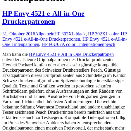
HP Envy 4521 e-All-in-One
Druckerpatronen
31. Oktober 2016
Allgemein
HP 302XL black
,
HP 302XL color
,
HP
Envy 4521 e-All-in-One Druckerpatronen
,
HP Envy 4521 e-All-in-
One Tintenpatronen
,
HP F6U67A color Tintenpatronen
peach
Man kann die
HP Envy 4521 e-All-in-One Druckerpatronen
entweder als teure Originalpatronen des Druckerproduzenten
Hewlett Packard kaufen oder aber als sehr günstige kompatible
Druckerpatronen des Schweizer Drittherstellers Peach. Günstige
Ersatzpatronen dieses Drittproduzenten aus Schindellegi im Kanton
Schwyz drucken aufgrund von Spitzentechnologie in erstklassiger
Qualität. Texte und Grafiken werden in gestochen scharfen
Schriftbildern geliefert, ohne Ausfransungen an den Rändern von
Buchstaben und Linien. Ausdrucke von Fotografien genügen in
Farb- und Lichtechtheit höchsten Anforderungen. Die weithin
bekannte Stiftung Warentest Deutschland und andere unabhängige
Tester zeichneten Peach Druckertinten bereits mehrfach aus und
erklärten sie auch zu Testsiegern. Kompatible Tintenpatronen billig
im Preis des Schweizer Anbieters haben zu entsprechenden
Originalpatronen einen massiven Preisvorteil, der meist stark mehr