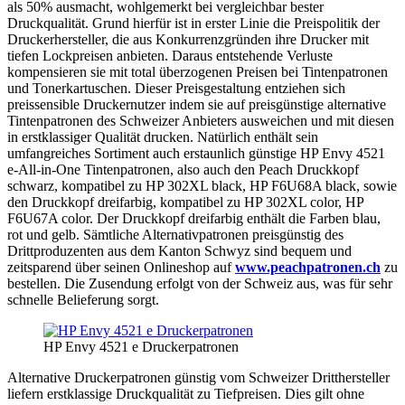
als 50% ausmacht, wohlgemerkt bei vergleichbar bester
Druckqualität. Grund hierfür ist in erster Linie die Preispolitik der
Druckerhersteller, die aus Konkurrenzgründen ihre Drucker mit
tiefen Lockpreisen anbieten. Daraus entstehende Verluste
kompensieren sie mit total überzogenen Preisen bei Tintenpatronen
und Tonerkartuschen. Dieser Preisgestaltung entziehen sich
preissensible Druckernutzer indem sie auf preisgünstige alternative
Tintenpatronen des Schweizer Anbieters ausweichen und mit diesen
in erstklassiger Qualität drucken. Natürlich enthält sein
umfangreiches Sortiment auch erstaunlich günstige HP Envy 4521
e-All-in-One Tintenpatronen, also auch den Peach Druckkopf
schwarz, kompatibel zu HP 302XL black, HP F6U68A black, sowie
den Druckkopf dreifarbig, kompatibel zu HP 302XL color, HP
F6U67A color. Der Druckkopf dreifarbig enthält die Farben blau,
rot und gelb. Sämtliche Alternativpatronen preisgünstig des
Drittproduzenten aus dem Kanton Schwyz sind bequem und
zeitsparend über seinen Onlineshop auf
www.peachpatronen.ch
zu
bestellen. Die Zusendung erfolgt von der Schweiz aus, was für sehr
schnelle Belieferung sorgt.
HP Envy 4521 e Druckerpatronen
Alternative Druckerpatronen günstig vom Schweizer Dritthersteller
liefern erstklassige Druckqualität zu Tiefpreisen. Dies gilt ohne