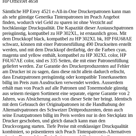
HP OfficeJet 4658
Sämtliche HP Envy 4521 e-All-in-One Druckerpatronen kann man
als sehr günstige Generika Tintenpatronen im Peach Angebot
finden, wodurch viel Geld zu sparen ist ohne Verzicht auf
hochklassige Druckqualität. Die Kapazität dieser Austauschpatronen
preisgünstig, kompatibel zu HP 302XL, ist erstaunlich gross. Mit
dem Druckkopf black, kompatibel zu HP 302XL bk, HP F6U68AE
schwarz, können mit einer Patronenfüllung 490 Druckseiten erstellt
werden, und mit dem Druckkopf dreifarbig, der die Farben cyan,
magenta und yellow enthält, kompatibel zu HP 302XL color, HP
F6U67AE color, sind es 335 Seiten, die mit einer Patronenfüllung
geliefert werden. Zur Garantie des Druckerproduzenten auf Fehler
am Drucker ist zu sagen, dass diese nicht allein dadurch erlischt,
dass Ersatzpatronen preisgünstig oder kompatible Tonerkassetten
billig im Preis zum Ausdrucken verwendet werden. Ausserdem
erhält man von Peach auf alle Patronen und Tonermodule günstig
aus seinem riesigen Sortiment eine separate, eigene Garantie von 2
Jahren, was Absicherung auch von dieser Seite her bringt. Identisch
mit dem Gebrauch der Originalpatronen ist die Handhabung der
Alternativpatronen des Schweizer Drittproduzenten, denn auch
seine Ersatzpatronen billig im Preis werden nur in den Steckplatz im
Drucker geschoben, und gleich danach kann man den
Druckvorgang starten. Tiefe Preise mit erstklassiger Druckqualität
kombiniert, so präsentieren sich Peach Tintenpatronen-Alternativen